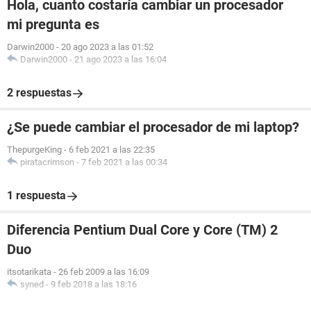
Hola, cuanto costaría cambiar un procesador
mi pregunta es
Darwin2000
-
20 ago 2023 a las 01:52
Darwin2000
-
21 ago 2023 a las 16:04
2 respuestas
¿Se puede cambiar el procesador de mi laptop?
ThepurgeKing
-
6 feb 2021 a las 22:35
piratacrimson
-
7 feb 2021 a las 00:34
1 respuesta
Diferencia Pentium Dual Core y Core (TM) 2
Duo
itsotarikata
-
26 feb 2009 a las 16:09
syned
-
9 feb 2018 a las 18:16