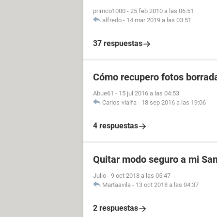
primco1000
-
25 feb 2010 a las 06:51
alfredo
-
14 mar 2019 a las 03:51
37 respuestas
Cómo recupero fotos borrad
Abue61
-
15 jul 2016 a las 04:53
Carlos-vialfa
-
18 sep 2016 a las 19:06
4 respuestas
Quitar modo seguro a mi Sa
Julio
-
9 oct 2018 a las 05:47
Martaavila
-
13 oct 2018 a las 04:37
2 respuestas