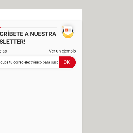
SCRÍBETE A NUESTRA
SLETTER!
cias
Ver un ejemplo