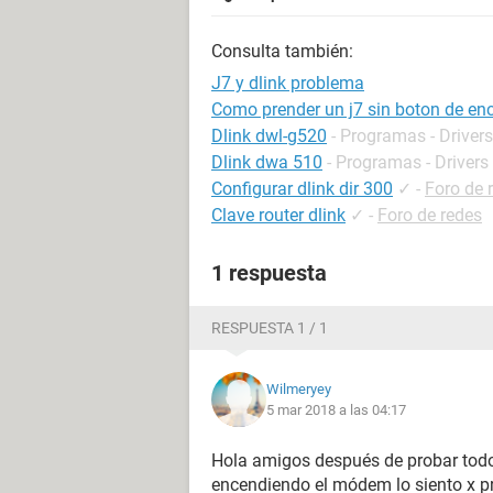
Consulta también:
J7 y dlink problema
Como prender un j7 sin boton de en
Dlink dwl-g520
- Programas - Drivers
Dlink dwa 510
- Programas - Drivers
Configurar dlink dir 300
✓
-
Foro de 
Clave router dlink
✓
-
Foro de redes
1 respuesta
RESPUESTA 1 / 1
Wilmeryey
5 mar 2018 a las 04:17
Hola amigos después de probar todo
encendiendo el módem lo siento x p