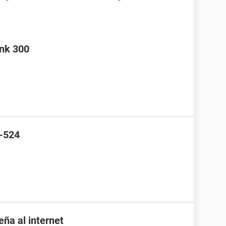
ink 300
I-524
eña al internet