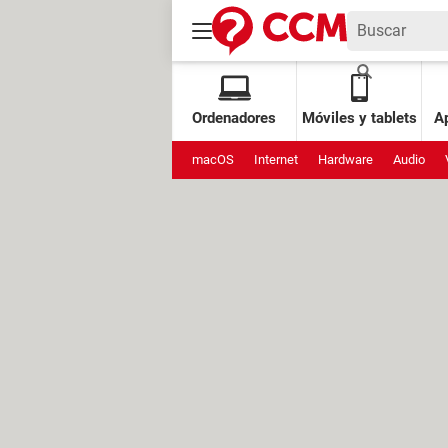
Ordenadores
Móviles y tablets
Ap
macOS
Internet
Hardware
Audio