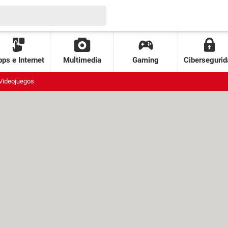
ps e Internet
Multimedia
Gaming
Cibersegurid
Videojuegos