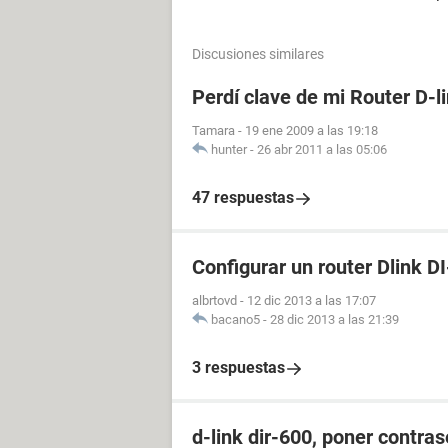
Discusiones similares
Perdí clave de mi Router D-l
Tamara
-
19 ene 2009 a las 19:18
hunter
-
26 abr 2011 a las 05:06
47 respuestas
Configurar un router Dlink D
albrtovd
-
12 dic 2013 a las 17:07
bacano5
-
28 dic 2013 a las 21:39
3 respuestas
d-link dir-600, poner contras