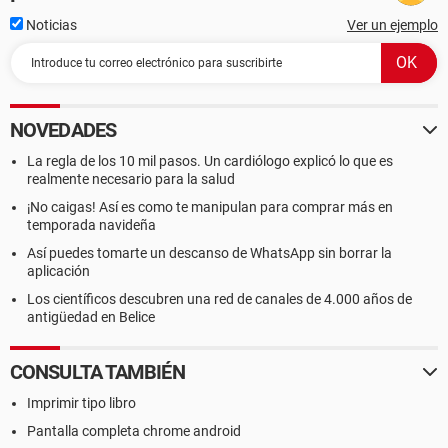
Noticias
Ver un ejemplo
NOVEDADES
Muchisimas Gracias, espero su respuesta! Gracias con
anticipación!
La regla de los 10 mil pasos. Un cardiólogo explicó lo que es
realmente necesario para la salud
¡No caigas! Así es como te manipulan para comprar más en
temporada navideña
Así puedes tomarte un descanso de WhatsApp sin borrar la
aplicación
Los científicos descubren una red de canales de 4.000 años de
antigüedad en Belice
CONSULTA TAMBIÉN
Imprimir tipo libro
Pantalla completa chrome android