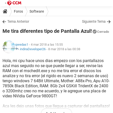
Foros
Software
Tema Anterior
Siguiente Tema
Me tira diferentes tipo de Pantalla Azul!
Cerrado
qwedas1
- 4 mar 2018 a las 15:55
indiraDeveloper26
-
8 mar 2018 a las 00:38
Hola, mi cpu hace unos dias empezo con los pantallazos
azul mas seguido no se que puede llegar a ser, revise las
RAM con el mschedit.exe y no me tira error el discos los
analize y no tira error (el rigido es nuevo 2 semanas de uso)
tengo windows 7 64Bit Ultimate, Mother: A88x-Pro, Apu A10-
7850k Black Edition, RAM: 8Gb 2x4 GSKill TridentX de 2400
o 3200mhz creo no me acuerdo, y le agregue una placa de
video NVidia GeForce 9800GT!
Aca les dejo unas fotos que llegue a capturar del pantallazo!