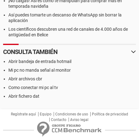
¡No caigas! Así es como te manipulan para comprar más en
temporada navideña
Así puedes tomarte un descanso de WhatsApp sin borrar la
aplicación
Los científicos descubren una red de canales de 4.000 años de
antigüedad en Belice
CONSULTA TAMBIÉN
Abrir bandeja de entrada hotmail
Mi pc no manda señal al monitor
Abrir archivos cbr
Como conectar mi pc al tv
Abrir fichero dat
Regístrate aquí
Equipo
Condiciones de uso
Política de privacidad
Contacto
Aviso legal