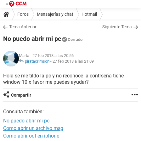
Foros
Mensajerías y chat
Hotmail
Tema Anterior
Siguiente Tema
No puedo abrir mi pc
Cerrado
Marta
- 27 feb 2018 a las 20:56
piratacrimson
-
27 feb 2018 a las 21:09
Hola se me tildo la pc y no reconoce la contrseña tiene
window 10 x favor me puedes ayudar?
Compartir
Consulta también:
No puedo abrir mi pc
Como abrir un archivo msg
Como abrir odt en iphone