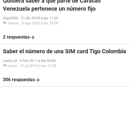
Quisiera saber a qué parte de Caracas
Venezuela pertenece un número fijo
Suje2009
-
21 dic 2018 a las 11:30
Nanas
-
9 ago 2020 a las 16:58
2 respuestas
Saber el número de una SIM card Tigo Colombia
carlos pt
-
8 feb 2011 a las 04:54
jesus
-
11 jul 2019 a las 17:33
306 respuestas