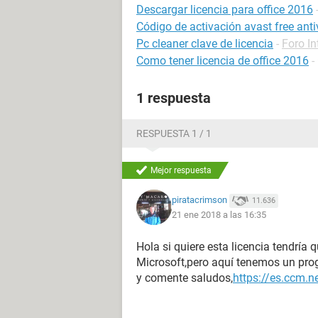
Descargar licencia para office 2016
Código de activación avast free ant
Pc cleaner clave de licencia
-
Foro In
Como tener licencia de office 2016
-
1 respuesta
RESPUESTA 1 / 1
Mejor respuesta
piratacrimson
11.636
21 ene 2018 a las 16:35
Hola si quiere esta licencia tendría 
Microsoft,pero aquí tenemos un prog
y comente saludos,
https://es.ccm.