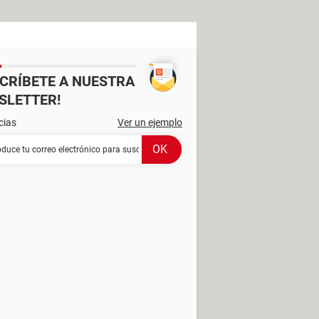
SCRÍBETE A NUESTRA
SLETTER!
cias
Ver un ejemplo