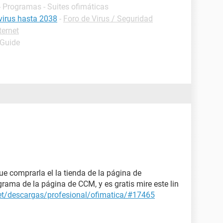
- Programas - Suites ofimáticas
ivirus hasta 2038
-
Foro de Virus / Seguridad
ternet
 Guide
que comprarla el la tienda de la página de
rama de la página de CCM, y es gratis mire este lin
net/descargas/profesional/ofimatica/#17465