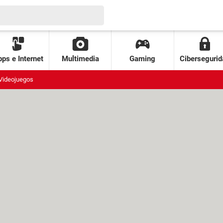
ps e Internet
Multimedia
Gaming
Cibersegurid
Videojuegos