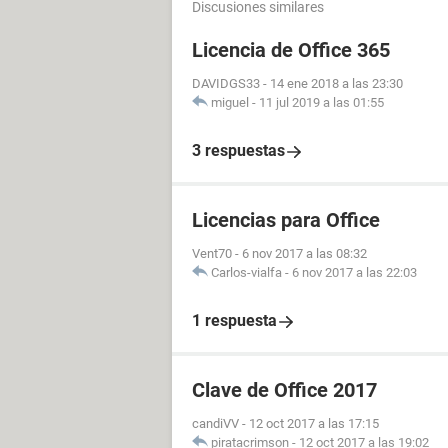
Discusiones similares
Licencia de Office 365
DAVIDGS33
-
14 ene 2018 a las 23:30
miguel
-
11 jul 2019 a las 01:55
3 respuestas
Licencias para Office
Vent70
-
6 nov 2017 a las 08:32
Carlos-vialfa
-
6 nov 2017 a las 22:03
1 respuesta
Clave de Office 2017
candiVV
-
12 oct 2017 a las 17:15
piratacrimson
-
12 oct 2017 a las 19:02