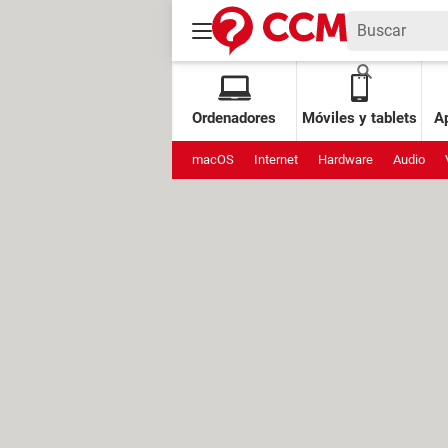
Ordenadores
Móviles y tablets
Ap
macOS
Internet
Hardware
Audio