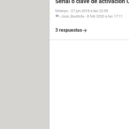
Serial o clave de activación 
hirianys
-
27 jun 2018 a las 22:59
José_Bautista
-
8 feb 2020 a las 17:11
3 respuestas