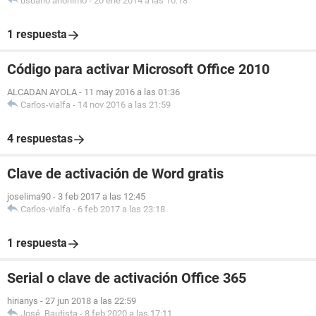
usuario anónimo
-
20 ene 2014 a las 10:18
1 respuesta
Código para activar Microsoft Office 2010
ALCADAN AYOLA
-
11 may 2016 a las 01:36
Carlos-vialfa
-
14 nov 2016 a las 21:59
4 respuestas
Clave de activación de Word gratis
joselima90
-
3 feb 2017 a las 12:45
Carlos-vialfa
-
6 feb 2017 a las 23:18
1 respuesta
Serial o clave de activación Office 365
hirianys
-
27 jun 2018 a las 22:59
José_Bautista
-
8 feb 2020 a las 17:11