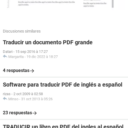
Discusiones similares
Traducir un documento PDF grande
Datari
-
15 sep 2016 à 17:27
Margarita
-
19 dic 2022 à 18:27
4 respuestas
Software para traducir PDF de inglés a español
rizas
-
2 oct 2009 à 02:58
Minso
-
31 oct 2013 à 05:26
23 respuestas
TRADUCIR un libro en PDF del ingles al español