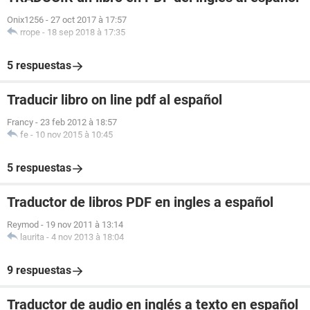
Onix1256
-
27 oct 2017 à 17:57
rrope
-
18 sep 2018 à 17:35
5 respuestas
Traducir libro on line pdf al español
Francy
-
23 feb 2012 à 18:57
fe
-
10 nov 2015 à 10:45
5 respuestas
Traductor de libros PDF en ingles a español
Reymod
-
19 nov 2011 à 13:14
laurita
-
4 nov 2013 à 18:04
9 respuestas
Traductor de audio en inglés a texto en español