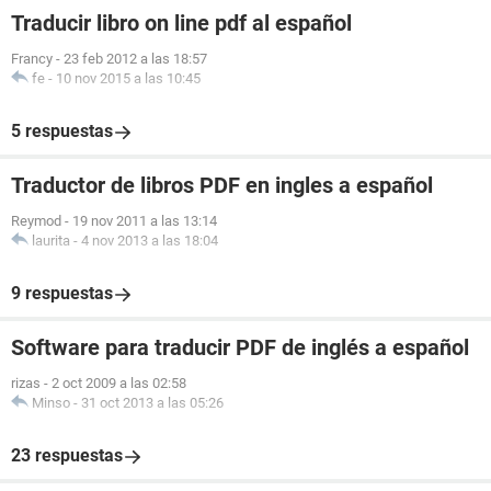
Traducir libro on line pdf al español
Francy
-
23 feb 2012 a las 18:57
fe
-
10 nov 2015 a las 10:45
5 respuestas
Traductor de libros PDF en ingles a español
Reymod
-
19 nov 2011 a las 13:14
laurita
-
4 nov 2013 a las 18:04
9 respuestas
Software para traducir PDF de inglés a español
rizas
-
2 oct 2009 a las 02:58
Minso
-
31 oct 2013 a las 05:26
23 respuestas