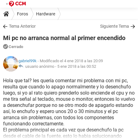
Foros
Hardware
Tema Anterior
Siguiente Tema
Mi pc no arranca normal al primer encendido
Cerrado
gabriel99k
- Modificado el 4 ene 2018 a las 20:09
usuario anónimo -
5 ene 2018 a las 00:52
Hola que tal? les quería comentar mi problema con mi pc,
resulta que cuando lo apago normalmente y lo desenchufo
luego, si yo al rato quiero prenderlo solo enciende el cpu y no
me tira señal al teclado, mouse o monitor, entonces lo vuelvo
a desenchufar porque no se otro modo de apagarlo estando
así, lo enchufo y espero unos 20 o 30 minutos y el pc
arranca sin problemas, con todos los componentes
funcionando correctamente.
El problema principal es cada vez que desenchufo la pc
desde el cable de la fuente, esto lo habia solucionando