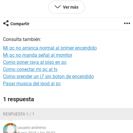
simplemente dejando el pc sin desenchufar, pero ahora
Ver más
donde yo resido cortan la energía cada rato y es molesto
tener que encender el 1 vez, desenchufarlo, volver a
enchufarlo y luego esperar 30 minutos de nuevo para que
Compartir
recién encienda correctamente. Desde ya muchas gracias
Consulta también:
Mi pc no arranca normal al primer encendido
Mi pc no manda señal al monitor
Como poner raya al piso en pc
Como conectar mi pc al tv
Como prender un j7 sin boton de encendido
Pasar musica del ipod al pc
1 respuesta
RESPUESTA 1 / 1
usuario anónimo
5 ene 2018 a las 00:52