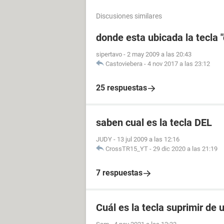
Discusiones similares
donde esta ubicada la tecla "
sipertavo
-
2 may 2009 a las 20:43
Castoviebera
-
4 nov 2017 a las 23:12
25 respuestas
saben cual es la tecla DEL
JUDY
-
13 jul 2009 a las 12:16
CrossTR15_YT
-
29 dic 2020 a las 21:19
7 respuestas
Cuál es la tecla suprimir de