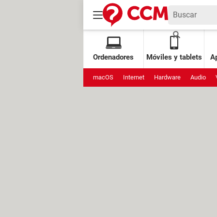
Ordenadores
Móviles y tablets
Ap
macOS
Internet
Hardware
Audio