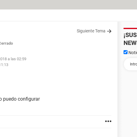
Siguiente Tema
¡SU
NEW
Cerrado
Noti
2018 a las 02:59
11:13
o puedo configurar