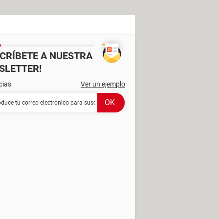
SCRÍBETE A NUESTRA
SLETTER!
cias
Ver un ejemplo