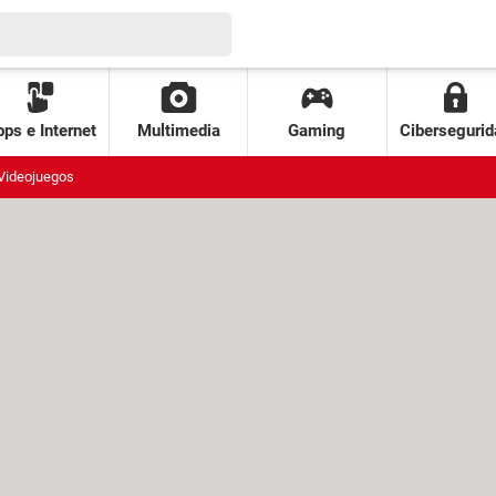
ps e Internet
Multimedia
Gaming
Cibersegurid
Videojuegos