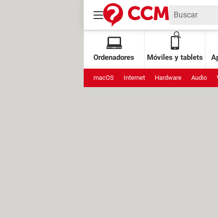
Ordenadores
Móviles y tablets
Ap
macOS
Internet
Hardware
Audio