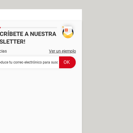
SCRÍBETE A NUESTRA
SLETTER!
cias
Ver un ejemplo