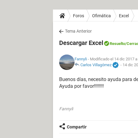
Foros
Ofimática
Excel
Tema Anterior
Descargar Excel
Resuelto
/Cerra
Fannyli
- Modificado el 14 dic 2017 a
Carlos Villagómez
-
14 dic 2
Buenos días, necesito ayuda para des
Ayuda por favor!!!!!!!!
Fannyli
Compartir