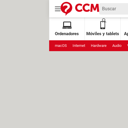
Ordenadores
Móviles y tablets
Ap
macOS
Internet
Hardware
Audio