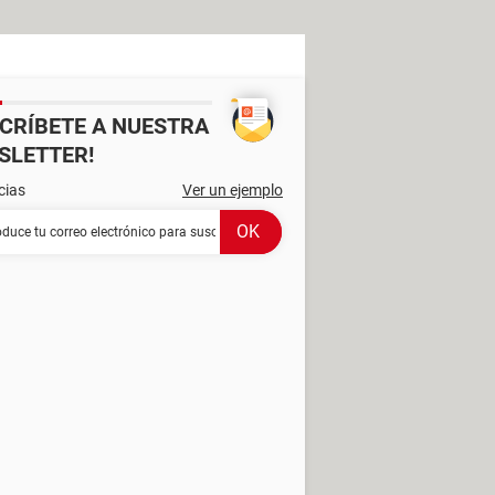
SCRÍBETE A NUESTRA
SLETTER!
cias
Ver un ejemplo