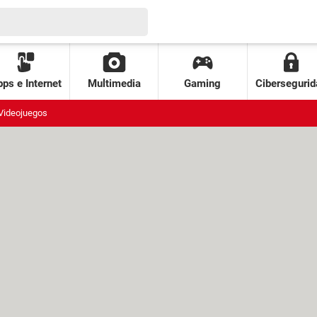
ps e Internet
Multimedia
Gaming
Cibersegurid
Videojuegos