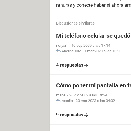
ranuras y conecte haber si ahora ar
Discusiones similares
Mi teléfono celular se quedó
neryam
-
10 sep 2009 a las 17:14
AndreaCCM
-
1 mar 2020 a las 10:20
4 respuestas
Cómo poner mi pantalla en 
mariel
-
26 dic 2009 a las 19:54
rosalia
-
30 mar 2023 a las 04:02
9 respuestas