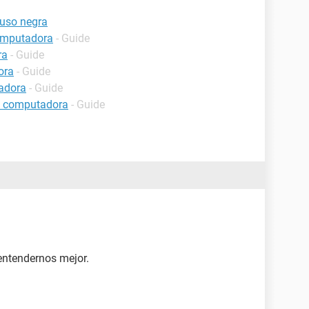
puso negra
computadora
- Guide
ra
- Guide
ora
- Guide
tadora
- Guide
a computadora
- Guide
entendernos mejor.