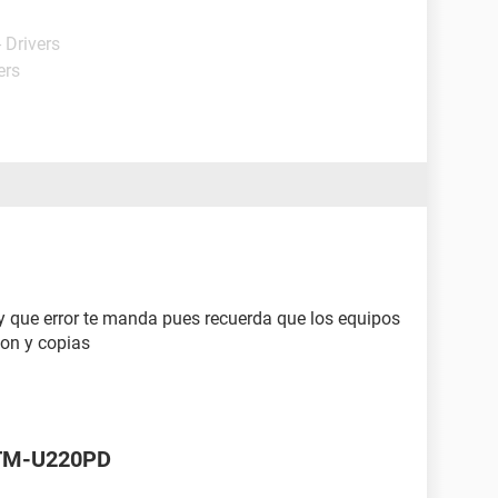
 Drivers
ers
y que error te manda pues recuerda que los equipos
ion y copias
 TM-U220PD