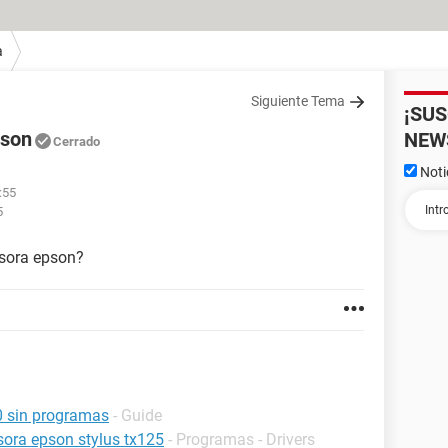
a
Siguiente Tema
¡SU
pson
NEW
Cerrado
Noti
:55
5
esora epson?
0 sin programas
- Guide
esora epson stylus tx125
- Programas - Drivers