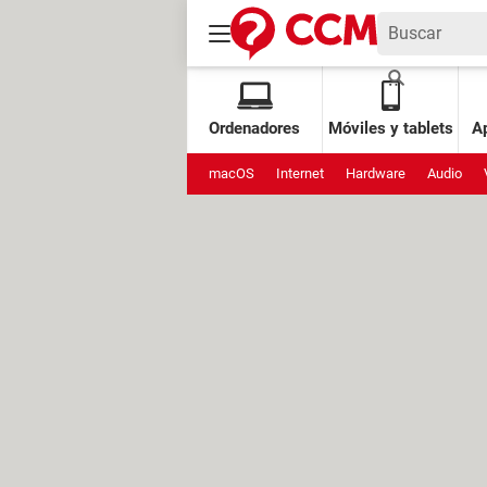
Ordenadores
Móviles y tablets
Ap
macOS
Internet
Hardware
Audio