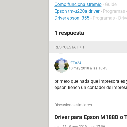
Como funciona stremio
- Guide
Epson tm-u220a driver
- Programas -
Driver epson l355
- Programas - Driv
1 respuesta
RESPUESTA 1 / 1
JEZA24
10 may 2018 a las 18:45
primero que nada que impresora es 
epson tienen un contador de impres
Discusiones similares
Driver para Epson M188D o
rules22
-
9 ago 2019 a las 17:06