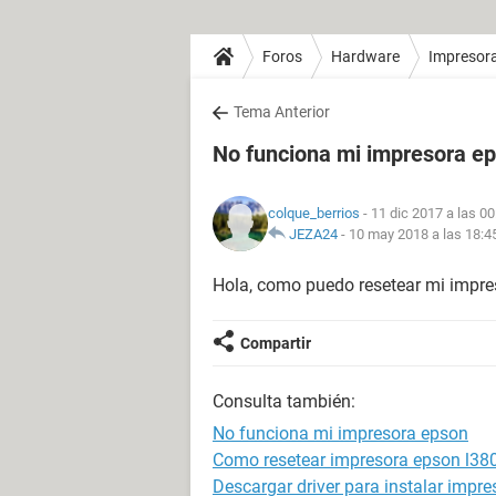
Foros
Hardware
Impresor
Tema Anterior
No funciona mi impresora e
colque_berrios
- 11 dic 2017 a las 00
JEZA24
-
10 may 2018 a las 18:4
Hola, como puedo resetear mi impr
Compartir
Consulta también:
No funciona mi impresora epson
Como resetear impresora epson l38
Descargar driver para instalar impr