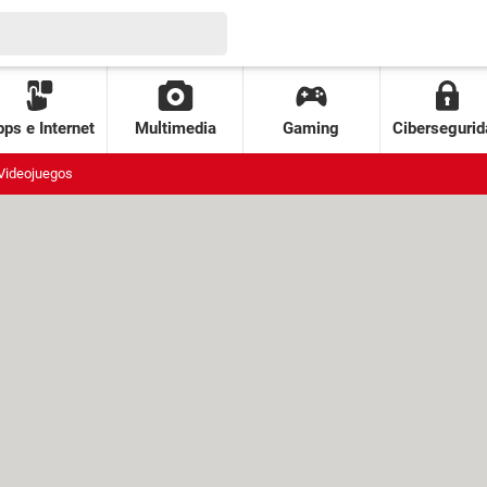
ps e Internet
Multimedia
Gaming
Cibersegurid
Videojuegos