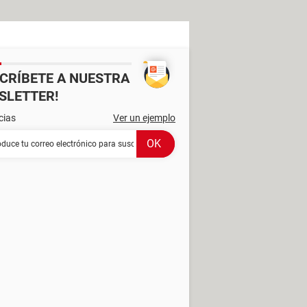
SCRÍBETE A NUESTRA
SLETTER!
cias
Ver un ejemplo