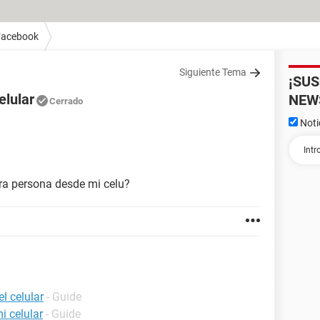
Facebook
Siguiente Tema
¡SU
elular
NEW
Cerrado
Noti
ra persona desde mi celu?
l celular
- Guide
i celular
- Guide