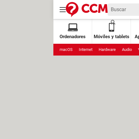
Ordenadores
Móviles y tablets
Ap
macOS
Internet
Hardware
Audio