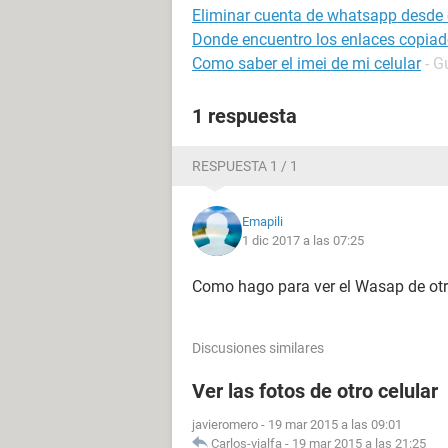
Eliminar cuenta de whatsapp desde o
Donde encuentro los enlaces copiad
Como saber el imei de mi celular
- G
1 respuesta
RESPUESTA 1 / 1
Emapili
1 dic 2017 a las 07:25
Como hago para ver el Wasap de otr
Discusiones similares
Ver las fotos de otro celular
javieromero
-
19 mar 2015 a las 09:01
Carlos-vialfa
-
19 mar 2015 a las 21:25