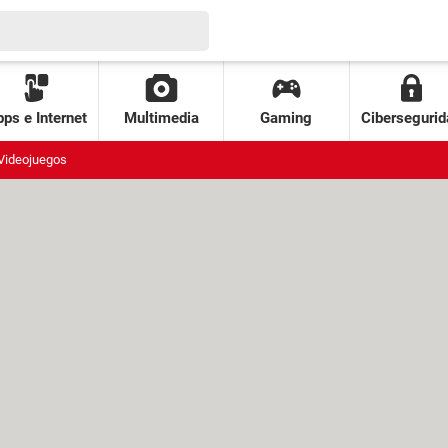
ps e Internet
Multimedia
Gaming
Cibersegurid
Videojuegos