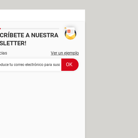
SCRÍBETE A NUESTRA
SLETTER!
cias
Ver un ejemplo