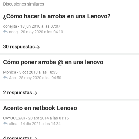
Discusiones similares
¿Cómo hacer la arroba en una Lenovo?
conejita
-
18 jun 2010 a las 07:07
adag
-
20 may 2020 a las 04:10
30 respuestas
Cómo poner arroba @ en una lenovo
Monica
-
3 oct 2018 a las 18:35
Ana
-
28 may 2020 a las 04:50
2 respuestas
Acento en netbook Lenovo
CAYOCESAR
-
20 abr 2014 a las 01:15
xtina
-
14 dic 2021 a las 14:34
4 respuestas