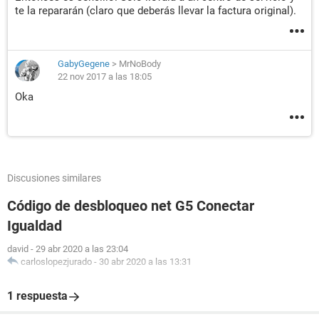
te la repararán (claro que deberás llevar la factura original).
GabyGegene
>
MrNoBody
22 nov 2017 a las 18:05
Oka
Discusiones similares
Código de desbloqueo net G5 Conectar
Igualdad
david
-
29 abr 2020 a las 23:04
carloslopezjurado
-
30 abr 2020 a las 13:31
1 respuesta