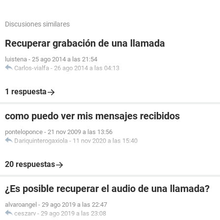
Discusiones similares
Recuperar grabación de una llamada
luistena
-
25 ago 2014 a las 21:54
Carlos-vialfa
-
26 ago 2014 a las 04:13
1 respuesta
como puedo ver mis mensajes recibidos
ponteloponce
-
21 nov 2009 a las 13:56
Dariquinterogaxiola
-
11 nov 2020 a las 15:40
20 respuestas
¿Es posible recuperar el audio de una llamada?
alvaroangel
-
29 ago 2019 a las 22:47
ceszarv
-
29 ago 2019 a las 23:08