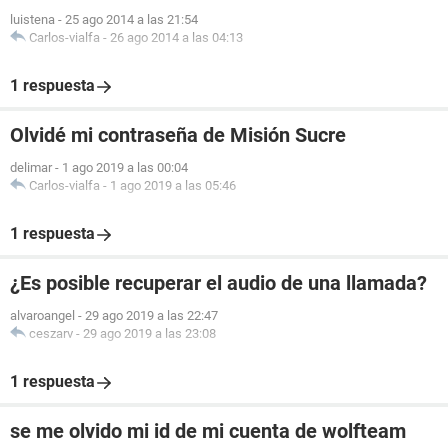
luistena
-
25 ago 2014 a las 21:54
Carlos-vialfa
-
26 ago 2014 a las 04:13
1 respuesta
Olvidé mi contraseña de Misión Sucre
delimar
-
1 ago 2019 a las 00:04
Carlos-vialfa
-
1 ago 2019 a las 05:46
1 respuesta
¿Es posible recuperar el audio de una llamada?
alvaroangel
-
29 ago 2019 a las 22:47
ceszarv
-
29 ago 2019 a las 23:08
1 respuesta
se me olvido mi id de mi cuenta de wolfteam