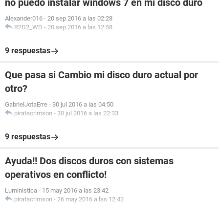
no puedo instalar windows 7 en mi disco duro
Alexander016
-
20 sep 2016 a las 02:28
R2D2_WD
-
20 sep 2016 a las 12:58
9 respuestas
Que pasa si Cambio mi disco duro actual por
otro?
GabrielJotaErre
-
30 jul 2016 a las 04:50
piratacrimson
-
30 jul 2016 a las 22:33
9 respuestas
Ayuda!! Dos discos duros con sistemas
operativos en conflicto!
Luministica
-
15 may 2016 a las 23:42
piratacrimson
-
26 may 2016 a las 12:42