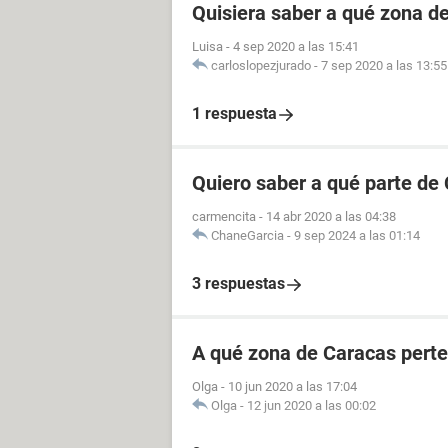
Quisiera saber a qué zona d
Luisa
-
4 sep 2020 a las 15:41
carloslopezjurado
-
7 sep 2020 a las 13:55
1 respuesta
Quiero saber a qué parte de
carmencita
-
14 abr 2020 a las 04:38
ChaneGarcia
-
9 sep 2024 a las 01:14
3 respuestas
A qué zona de Caracas perte
Olga
-
10 jun 2020 a las 17:04
Olga
-
12 jun 2020 a las 00:02