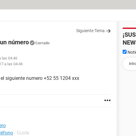
Siguiente Tema
¡SU
e un número
NEW
Cerrado
Noti
a las 04:46
17 a las 04:46
e el siguiente numero +52 55 1204 xxx
ero
léfono
- Guide