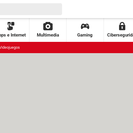
ps e Internet
Multimedia
Gaming
Cibersegurid
Videojuegos