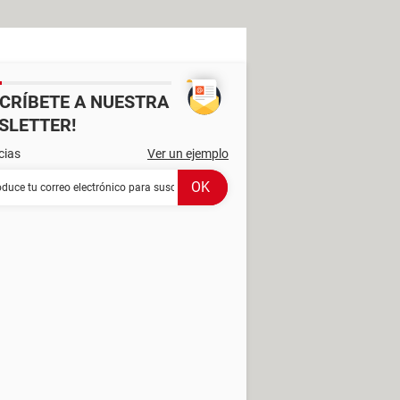
SCRÍBETE A NUESTRA
SLETTER!
cias
Ver un ejemplo