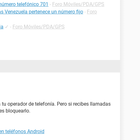
 número telefónico 701
-
Foro Móviles/PDA/GPS
as Venezuela pertenece un número fijo
-
Foro
ia
✓
-
Foro Móviles/PDA/GPS
 tu operador de telefonía. Pero si recibes llamadas
s bloquearlo.
n teléfonos Android