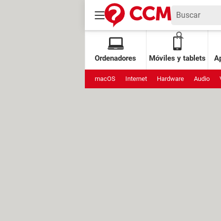
Ordenadores
Móviles y tablets
Ap
macOS
Internet
Hardware
Audio