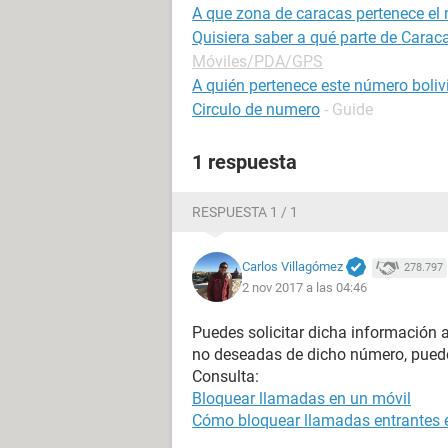
A que zona de caracas pertenece el
Quisiera saber a qué parte de Carac
Móviles/PDA/GPS
A quién pertenece este número boliv
Circulo de numero
- Guide
1 respuesta
RESPUESTA 1 / 1
Carlos Villagómez
278.797
2 nov 2017 a las 04:46
Puedes solicitar dicha información a
no deseadas de dicho número, puede
Consulta:
Bloquear llamadas en un móvil
Cómo bloquear llamadas entrantes e