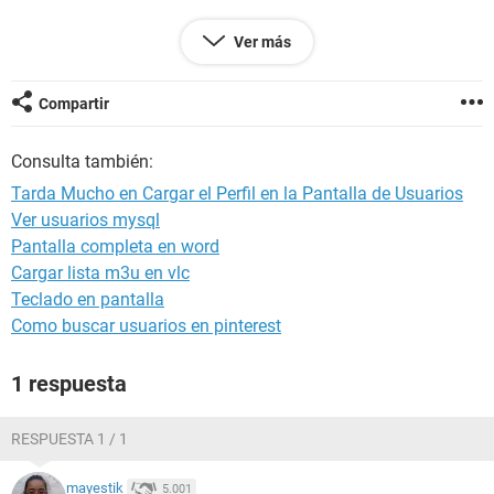
Muchas gracias de antemano y espero que me puedan
Ver más
ayudar. Saludos
VÍDEO EJEMPLO:
https://www.youtube.com/watch?
Compartir
v=QfXTxFOX3gM&feature=youtu.be
Consulta también:
Tarda Mucho en Cargar el Perfil en la Pantalla de Usuarios
Ver usuarios mysql
Pantalla completa en word
Cargar lista m3u en vlc
Teclado en pantalla
Como buscar usuarios en pinterest
1 respuesta
RESPUESTA 1 / 1
mayestik
5.001