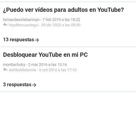
¿Puedo ver vídeos para adultos en YouTube?
tomasdeestebanroyo
-
7 feb 2019 a las 18:22
hipolitosuastegui
-
29 dic 2022 a las 00:30
13 respuestas
Desbloquear YouTube en mi PC
monitachuky
-
2 mar 2016 a las 13:16
AshleyMelannie
-
6 oct 2016 a las 17:10
3 respuestas