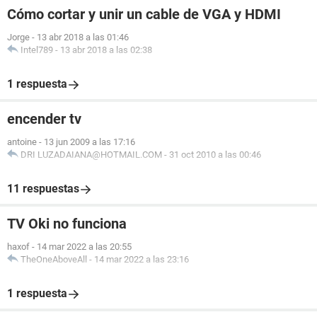
Cómo cortar y unir un cable de VGA y HDMI
Jorge
-
13 abr 2018 a las 01:46
Intel789
-
13 abr 2018 a las 02:38
1 respuesta
encender tv
antoine
-
13 jun 2009 a las 17:16
DRI LUZADAIANA@HOTMAIL.COM
-
31 oct 2010 a las 00:46
11 respuestas
TV Oki no funciona
haxof
-
14 mar 2022 a las 20:55
TheOneAboveAll
-
14 mar 2022 a las 23:16
1 respuesta