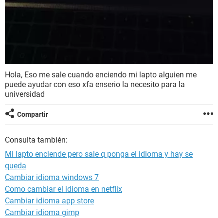
Hola,
Eso me sale cuando enciendo mi lapto alguien me
puede ayudar con eso xfa enserio la necesito para la
universidad
Compartir
Consulta también:
Mi lapto enciende pero sale q ponga el idioma y hay se
queda
Cambiar idioma windows 7
Como cambiar el idioma en netflix
Cambiar idioma app store
Cambiar idioma gimp