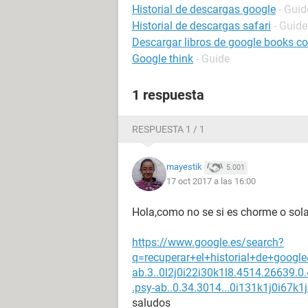
Historial de descargas google
- Guid
Historial de descargas safari
- Guide
Descargar libros de google books con
Google think
- Guide
1 respuesta
RESPUESTA 1 / 1
mayestik
5.001
17 oct 2017 a las 16:00
Hola,como no se si es chorme o sola
https://www.google.es/search?
q=recuperar+el+historial+de+googl
ab.3..0l2j0i22i30k1l8.4514.26639.0.4
.psy-ab..0.34.3014...0i131k1j0i67k
saludos