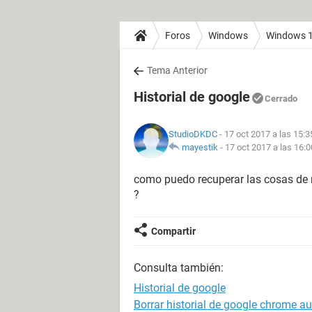
Foros
Windows
Windows 
Tema Anterior
Historial de google
Cerrado
StudioDKDC
- 17 oct 2017 a las 15:3
mayestik
-
17 oct 2017 a las 16:0
como puedo recuperar las cosas de mi
?
Compartir
Consulta también:
Historial de google
Borrar historial de google chrome 