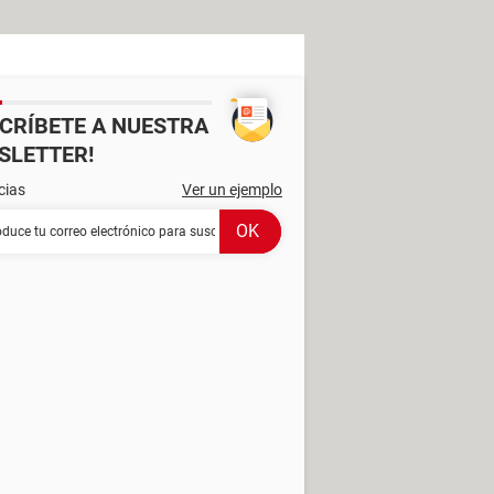
SCRÍBETE A NUESTRA
SLETTER!
cias
Ver un ejemplo