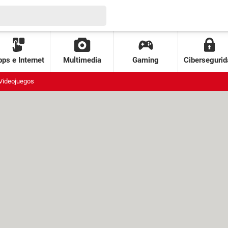
ps e Internet
Multimedia
Gaming
Cibersegurid
Videojuegos