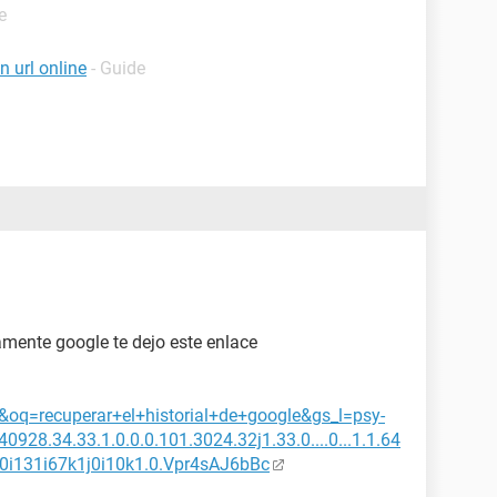
e
 url online
- Guide
mente google te dejo este enlace
e&oq=recuperar+el+historial+de+google&gs_l=psy-
0928.34.33.1.0.0.0.101.3024.32j1.33.0....0...1.1.64
1j0i131i67k1j0i10k1.0.Vpr4sAJ6bBc