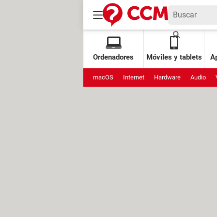
Ordenadores
Móviles y tablets
Ap
macOS
Internet
Hardware
Audio