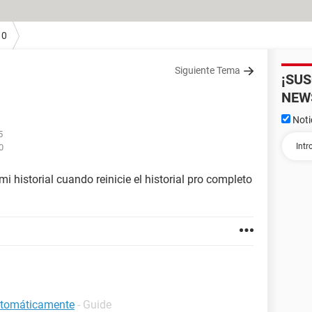
10
Siguiente Tema
¡SU
NEW
Noti
5
0
 historial cuando reinicie el historial pro completo
automáticamente
- Guide