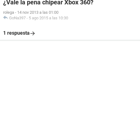
¿Vale la pena chipear Xbox 360?
rolega
-
14 nov 2013 a las 01:00
GoNa397
-
5 ago 2015 a las 10:30
1 respuesta