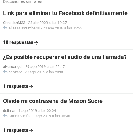
Discusiones similares
Link para eliminar tu Facebook definitivamente
ChristianM33
-
28 abr 2009 a las 19:37
eliasasumumbami
-
20 ene 2018 a las 13:23
18 respuestas
¿Es posible recuperar el audio de una llamada?
alvaroangel
-
29 ago 2019 a las 22:47
ceszarv
-
29 ago 2019 a las 23:08
1 respuesta
Olvidé mi contraseña de Misión Sucre
delimar
-
1 ago 2019 a las 00:04
Carlos-vialfa
-
1 ago 2019 a las 05:46
1 respuesta