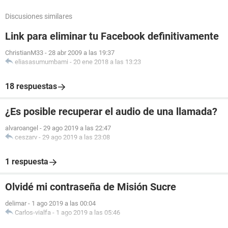
Discusiones similares
Link para eliminar tu Facebook definitivamente
ChristianM33
-
28 abr 2009 a las 19:37
eliasasumumbami
-
20 ene 2018 a las 13:23
18 respuestas
¿Es posible recuperar el audio de una llamada?
alvaroangel
-
29 ago 2019 a las 22:47
ceszarv
-
29 ago 2019 a las 23:08
1 respuesta
Olvidé mi contraseña de Misión Sucre
delimar
-
1 ago 2019 a las 00:04
Carlos-vialfa
-
1 ago 2019 a las 05:46