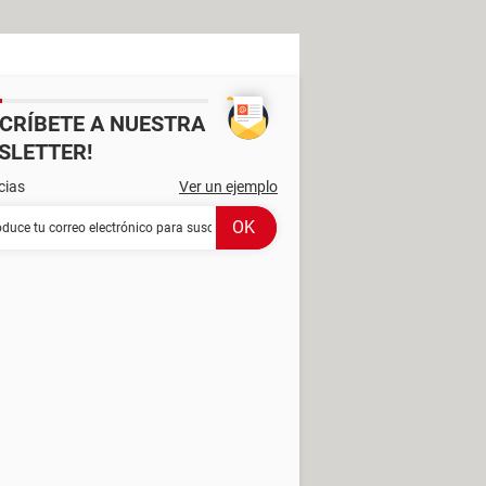
SCRÍBETE A NUESTRA
SLETTER!
cias
Ver un ejemplo