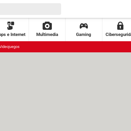
ps e Internet
Multimedia
Gaming
Cibersegurid
Videojuegos