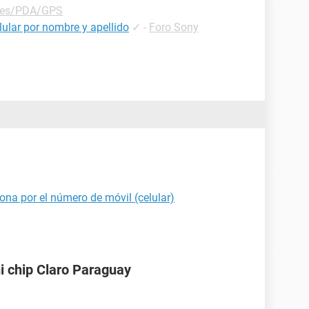
les/PDA/GPS
ular por nombre y apellido
✓
-
Foro Sony
ona por el número de móvil (celular)
i chip Claro Paraguay