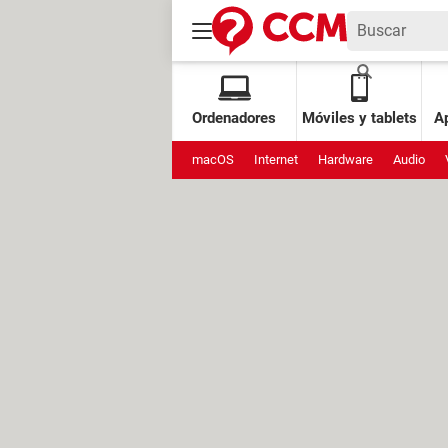
Ordenadores
Móviles y tablets
Ap
macOS
Internet
Hardware
Audio