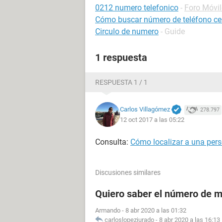
0212 numero telefonico
-
Foro Móvi
Cómo buscar número de teléfono cel
Circulo de numero
- Guide
1 respuesta
RESPUESTA 1 / 1
Carlos Villagómez
278.797
12 oct 2017 a las 05:22
Consulta:
Cómo localizar a una pers
Discusiones similares
Quiero saber el número de m
Armando
-
8 abr 2020 a las 01:32
carloslopezjurado
-
8 abr 2020 a las 16:13