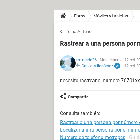
Foros
Móviles y tabletas
Tema Anterior
Rastrear a una persona por 
amiranda26
- Modificado el 12 oct 2
Carlos Villagómez
-
12 oct 2
necesito rastrear el numero 76701x
Compartir
Consulta también:
Rastrear a una persona por número 
Localizar a una persona por el númer
Numero de telefono metropcs
- Guid