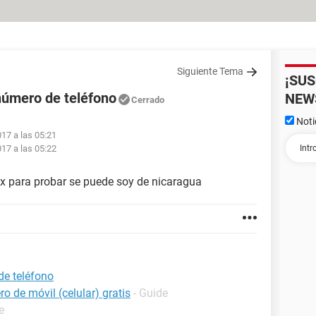
Siguiente Tema
¡SU
número de teléfono
NEW
Cerrado
Noti
017 a las 05:21
017 a las 05:22
xx para probar se puede soy de nicaragua
de teléfono
o de móvil (celular) gratis
- Guide
e