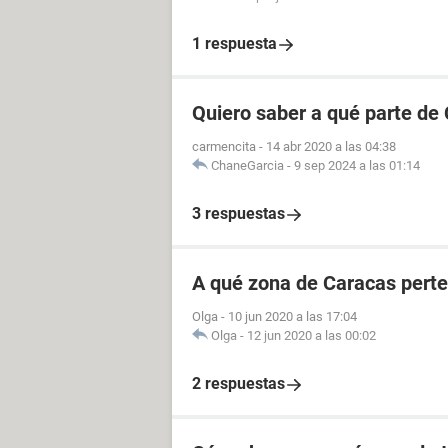
1 respuesta
Quiero saber a qué parte de
carmencita
-
14 abr 2020 a las 04:38
ChaneGarcia
-
9 sep 2024 a las 01:14
3 respuestas
A qué zona de Caracas perte
Olga
-
10 jun 2020 a las 17:04
Olga
-
12 jun 2020 a las 00:02
2 respuestas