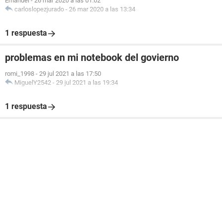
Emanuel
-
26 mar 2020 a las 01:02
carloslopezjurado
-
26 mar 2020 a las 13:34
1 respuesta
problemas en mi notebook del govierno
romi_1998
-
29 jul 2021 a las 17:50
MiguelY2542
-
29 jul 2021 a las 19:34
1 respuesta