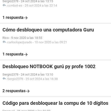
Sergio2378
-
24 oct 2024 a las 13:15
ccmbot-es
-
25 oct 2024 a las 22:14
1 respuesta
Cómo desbloqueo una computadora Guru
Rico
-
9 nov 2020 a las 18:55
carloslopezjurado
-
10 nov 2020 a las 09:21
1 respuesta
Desbloqueo NOTBOOK gurú py profe 1002
Sergio2378
-
24 oct 2024 a las 13:10
Sergio2378
-
25 oct 2024 a las 16:38
2 respuestas
Código para desbloquear la compu de 10 dígitos