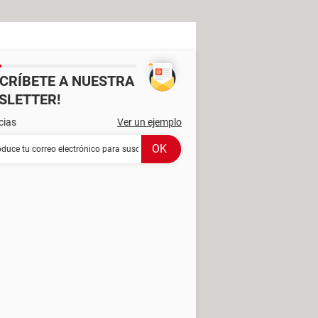
SCRÍBETE A NUESTRA
SLETTER!
cias
Ver un ejemplo