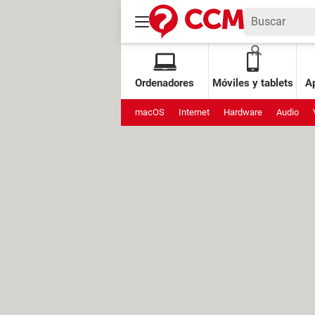
Ordenadores
Móviles y tablets
Ap
macOS
Internet
Hardware
Audio