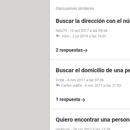
Discusiones similares
Buscar la dirección con el n
feliz73
-
12 oct 2017 a las 09:34
John
-
2 jul 2019 a las 16:01
2 respuestas
Buscar el domicilio de una p
Dcbk
-
6 nov 2017 a las 07:26
Carlos-vialfa
-
6 nov 2017 a las 21:53
1 respuesta
Quiero encontrar una perso
pedricos
-
24 jun 2017 a las 17:24