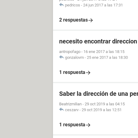
pedricos
-
24 jun 2017 a las 17:31
2 respuestas
necesito encontrar direccio
antropofago
-
16 ene 2017 a las 18:15
gonzalovm
-
25 ene 2017 a las 18:30
1 respuesta
Saber la dirección de una pe
Beatrizmilian
-
29 oct 2019 a las 04:15
ceszarv
-
29 oct 2019 a las 12:51
1 respuesta