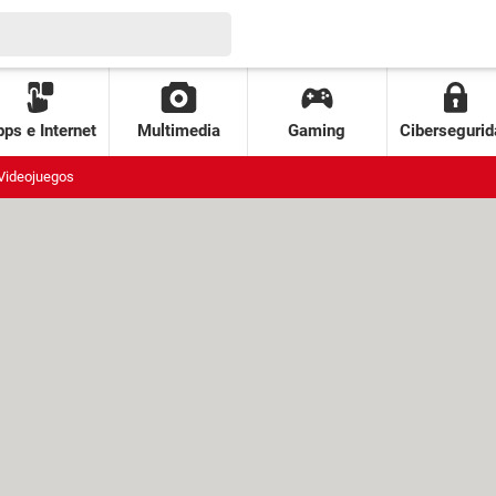
ps e Internet
Multimedia
Gaming
Cibersegurid
Videojuegos