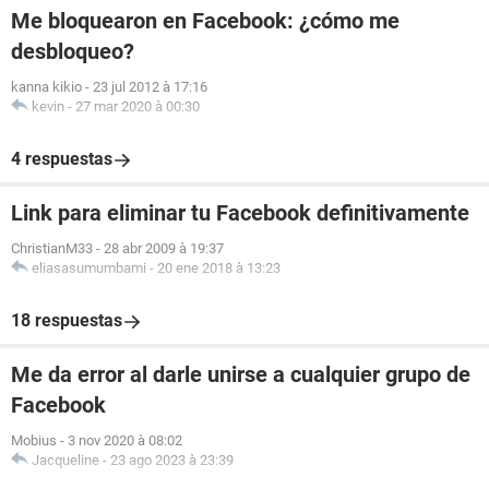
Me bloquearon en Facebook: ¿cómo me
desbloqueo?
kanna kikio
-
23 jul 2012 à 17:16
kevin
-
27 mar 2020 à 00:30
4 respuestas
Link para eliminar tu Facebook definitivamente
ChristianM33
-
28 abr 2009 à 19:37
eliasasumumbami
-
20 ene 2018 à 13:23
18 respuestas
Me da error al darle unirse a cualquier grupo de
Facebook
Mobius
-
3 nov 2020 à 08:02
Jacqueline
-
23 ago 2023 à 23:39