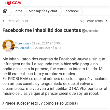
Foros
Mensajerías y chat
Facebook
Tema Anterior
Siguiente Tema
Facebook me inhabilitó dos cuentas
Cerrado
fflorenciaa
- 21 sep 2017 à 10:35
MaikolJG
-
22 sep 2017 à 01:31
Me inhabilitaron dos cuentas de Facebook -nuevas- sin que
infringiera nada. La segunda me la hice sólo porque no
podía acceder a la primera, fue como un intento fallido. Mi
perfil era real, con foto y nombre verdadero.
EL PROBLEMA es que mi número de celular quedó vinculado
con ambas cuentas y tengo miedo de que al volver a
crearme otra, me vuelvan a inhabilitar OTRA VEZ por tener el
mismo celular, ya que al parecer creen que soy un robot.
¿Puede suceder esto , y cómo se soluciona?