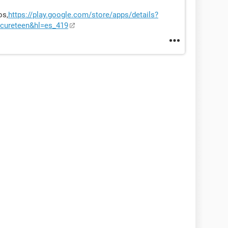
os,
https://play.google.com/store/apps/details?
ecureteen&hl=es_419