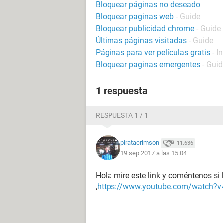
Bloquear páginas no deseado
Bloquear paginas web
- Guide
Bloquear publicidad chrome
- Guide
Últimas páginas visitadas
- Guide
Páginas para ver películas gratis
- I
Bloquear paginas emergentes
- Guid
1 respuesta
RESPUESTA 1 / 1
piratacrimson
11.636
19 sep 2017 a las 15:04
Hola mire este link y coméntenos si 
,
https://www.youtube.com/watch