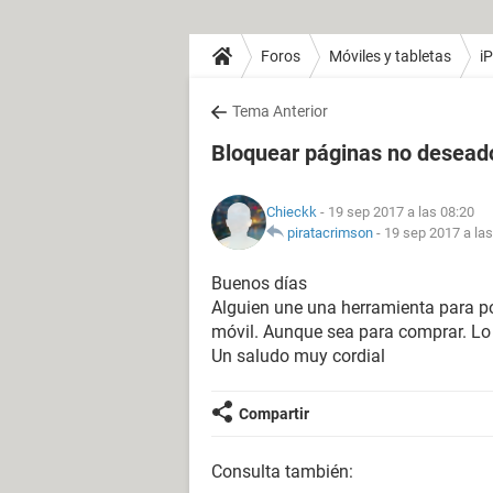
Foros
Móviles y tabletas
i
Tema Anterior
Bloquear páginas no desead
Chieckk
- 19 sep 2017 a las 08:20
piratacrimson
-
19 sep 2017 a las
Buenos días
Alguien une una herramienta para p
móvil. Aunque sea para comprar. Lo 
Un saludo muy cordial
Compartir
Consulta también: