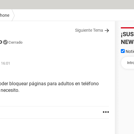
Phone
Siguiente Tema
¡SU
o
NEW
Cerrado
Noti
 16:01
oder bloquear páginas para adultos en teléfono
necesito.