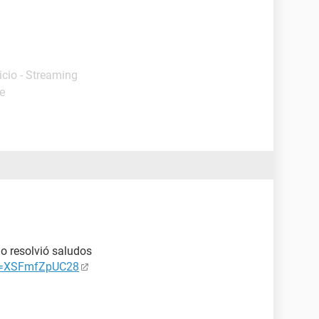
nicio - Streaming
e
lo resolvió saludos
?v=XSFmfZpUC28