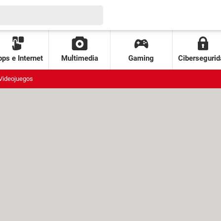
ps e Internet
Multimedia
Gaming
Cibersegurid
Videojuegos