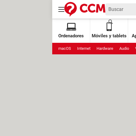
Ordenadores
Móviles y tablets
Ap
macOS
Internet
Hardware
Audio