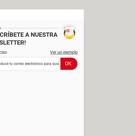
SCRÍBETE A NUESTRA
SLETTER!
cias
Ver un ejemplo