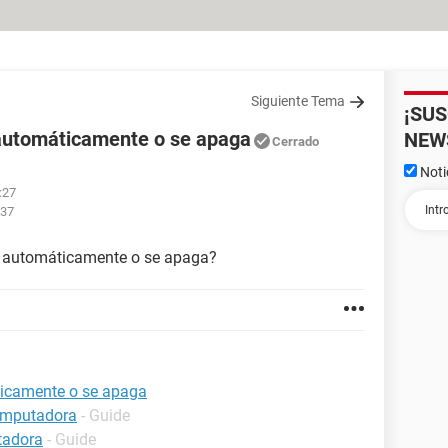
Siguiente Tema
¡SU
 automáticamente o se apaga
NEW
Cerrado
Noti
:27
:37
a automáticamente o se apaga?
ticamente o se apaga
computadora
- Guide
tadora
- Guide