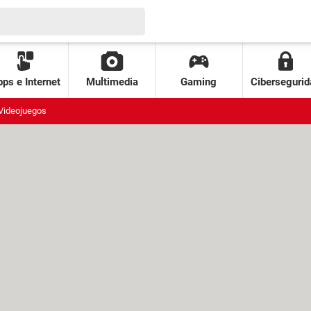
ps e Internet
Multimedia
Gaming
Cibersegurid
Videojuegos