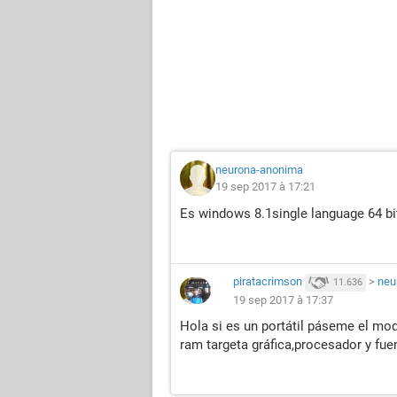
neurona-anonima
19 sep 2017 à 17:21
Es windows 8.1single language 64 bit
piratacrimson
>
neu
11.636
19 sep 2017 à 17:37
Hola si es un portátil páseme el m
ram targeta gráfica,procesador y fu