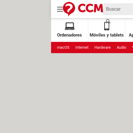
Ordenadores
Móviles y tablets
Ap
macOS
Internet
Hardware
Audio