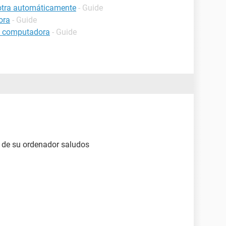
 otra automáticamente
- Guide
ora
- Guide
a computadora
- Guide
 de su ordenador saludos