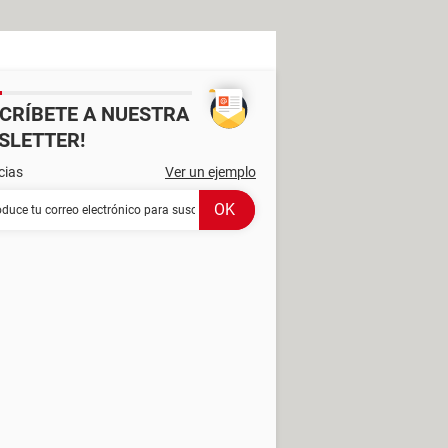
SCRÍBETE A NUESTRA
SLETTER!
cias
Ver un ejemplo