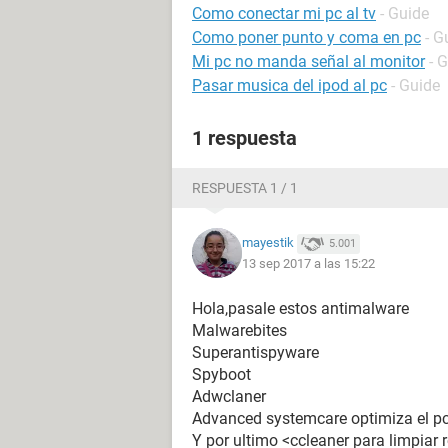
Como conectar mi pc al tv
- Guide
Como poner punto y coma en pc
- G
Mi pc no manda señal al monitor
- 
Pasar musica del ipod al pc
- Guide
1 respuesta
RESPUESTA 1 / 1
mayestik
5.001
13 sep 2017 a las 15:22
Hola,pasale estos antimalware
Malwarebites
Superantispyware
Spyboot
Adwclaner
Advanced systemcare optimiza el pc 
Y por ultimo <ccleaner para limpiar r