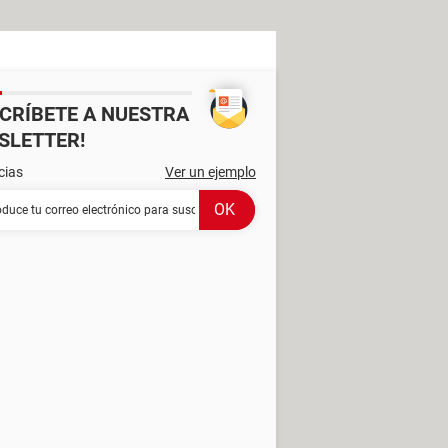
SCRÍBETE A NUESTRA
SLETTER!
cias
Ver un ejemplo