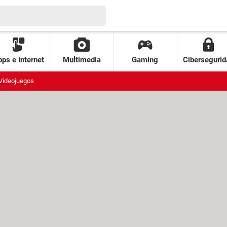
ps e Internet
Multimedia
Gaming
Cibersegurid
Videojuegos