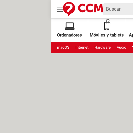
Ordenadores
Móviles y tablets
Ap
macOS
Internet
Hardware
Audio