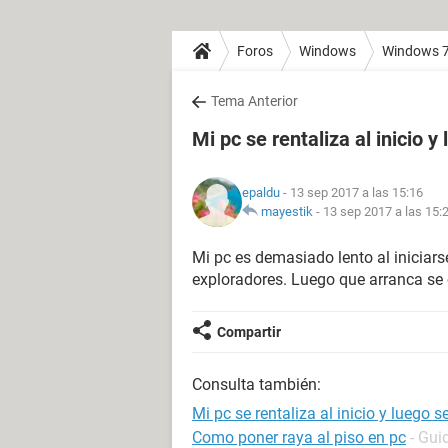
Foros
Windows
Windows 
Tema Anterior
Mi pc se rentaliza al inicio y
epaldu
- 13 sep 2017 a las 15:16
mayestik
-
13 sep 2017 a las 15:
Mi pc es demasiado lento al iniciar
exploradores. Luego que arranca se
Compartir
Consulta también:
Mi pc se rentaliza al inicio y luego s
Como poner raya al piso en pc
- Gui