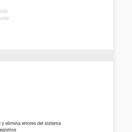
uide
Guide
y elimina errores del sistema
egistros