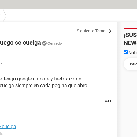
7
Siguiente Tema
¡SU
 luego se cuelga
NEW
Cerrado
Noti
22
se, tengo google chrome y firefox como
 cuelga siempre en cada pagina que abro
e cuelga
de