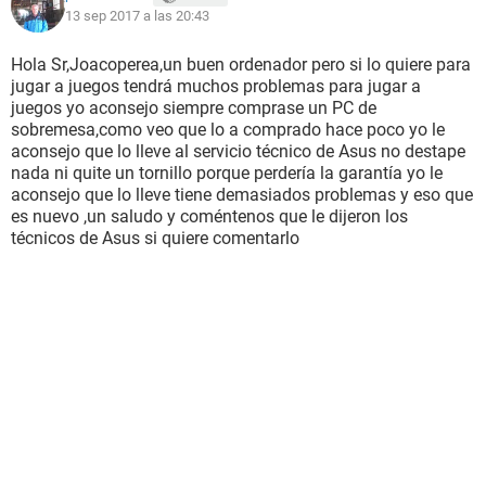
13 sep 2017 a las 20:43
Ninguno "El servicio Servicio de usuario de plataforma de
dispositivos conectados_89a13 se cerró con el siguiente
error:
Hola Sr,Joacoperea,un buen ordenador pero si lo quiere para
Error no especificado"
jugar a juegos tendrá muchos problemas para jugar a
Error 12/9/2017 21:45:09 Service Control Manager 7000
juegos yo aconsejo siempre comprase un PC de
Ninguno "El servicio CldFlt no pudo iniciarse debido al
sobremesa,como veo que lo a comprado hace poco yo le
siguiente error:
aconsejo que lo lleve al servicio técnico de Asus no destape
Solicitud no compatible."
nada ni quite un tornillo porque perdería la garantía yo le
Advertencia 12/9/2017 21:45:08 BTHUSB 34 Ninguno El
aconsejo que lo lleve tiene demasiados problemas y eso que
adaptador local no es compatible con un estado de
es nuevo ,un saludo y coméntenos que le dijeron los
controlador de bajo consumo importante para admitir el
técnicos de Asus si quiere comentarlo
modo periférico. La máscara de estado compatible mínima
necesaria es 0x491f7fffff, pero se obtuvo 0x1fffffff. La
funcionalidad de rol periférico de bajo consumo no estará
disponible.
Error 12/9/2017 21:45:05 TPM 15 Ninguno El controlador de
dispositivo para el Módulo de plataforma segura (TPM)
encontró en el hardware de TPM un error irrecuperable que
impide que se usen los servicios de TPM (como el cifrado de
datos). Para obtener más ayuda, póngase en contacto con el
fabricante del equipo.
Advertencia 12/9/2017 21:45:05 Microsoft-Windows-Kernel-