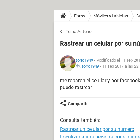
Foros
Móviles y tabletas
S
Tema Anterior
Rastrear un celular por su 
zorro1949
- Modificado el 11 sep 201
zorro1949
-
11 sep 2017 a las 22
me robaron el celular y por faceboo
puedo rastrear.
Compartir
Consulta también:
Rastrear un celular por su número
Localizar a una persona por el númer