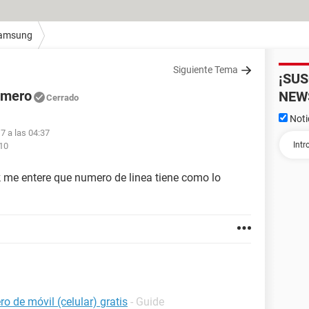
amsung
Siguiente Tema
¡SU
número
NEW
Cerrado
Noti
7 a las 04:37
:10
k me entere que numero de linea tiene como lo
o de móvil (celular) gratis
- Guide