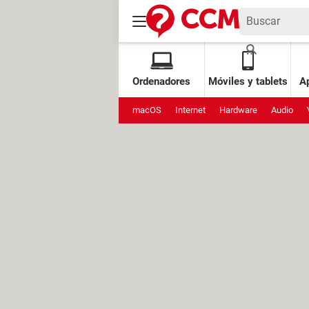
Ordenadores
Móviles y tablets
Ap
macOS
Internet
Hardware
Audio