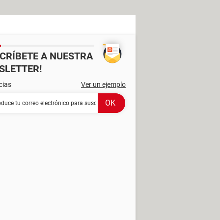
SCRÍBETE A NUESTRA
SLETTER!
cias
Ver un ejemplo