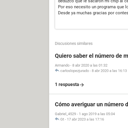
deduzco que le sacaron mi chip al ce
Por eso necesito un programa que l
Desde ya muchas gracias por contes
Discusiones similares
Quiero saber el número de m
Armando
-
8 abr 2020 a las 01:32
carloslopezjurado
-
8 abr 2020 a las 16:13
1 respuesta
Cómo averiguar un número de
Gabriel_4529
-
1 ago 2019 a las 05:04
Gt
-
17 abr 2023 a las 17:16