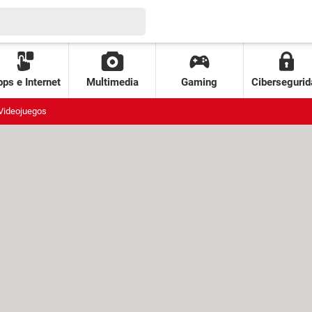
ps e Internet
Multimedia
Gaming
Cibersegurid
Videojuegos