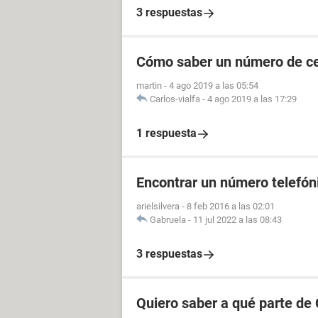
3 respuestas
Cómo saber un número de cel
martin
-
4 ago 2019 a las 05:54
Carlos-vialfa
-
4 ago 2019 a las 17:29
1 respuesta
Encontrar un número telefóni
arielsilvera
-
8 feb 2016 a las 02:01
Gabruela
-
11 jul 2022 a las 08:43
3 respuestas
Quiero saber a qué parte de