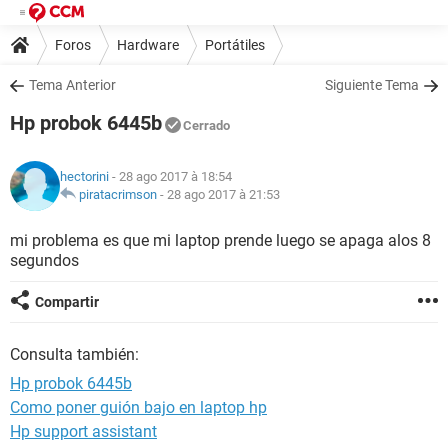
Foros
Hardware
Portátiles
Tema Anterior
Siguiente Tema
Hp probok 6445b
Cerrado
hectorini
- 28 ago 2017 à 18:54
piratacrimson
-
28 ago 2017 à 21:53
mi problema es que mi laptop prende luego se apaga alos 8
segundos
Compartir
Consulta también:
Hp probok 6445b
Como poner guión bajo en laptop hp
Hp support assistant