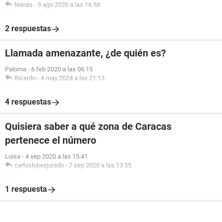
Nanas
-
9 ago 2020 a las 16:58
2 respuestas
Llamada amenazante, ¿de quién es?
Paloma
-
6 feb 2020 a las 06:15
Ricardo
-
4 may 2024 a las 21:13
4 respuestas
Quisiera saber a qué zona de Caracas
pertenece el número
Luisa
-
4 sep 2020 a las 15:41
carloslopezjurado
-
7 sep 2020 a las 13:55
1 respuesta