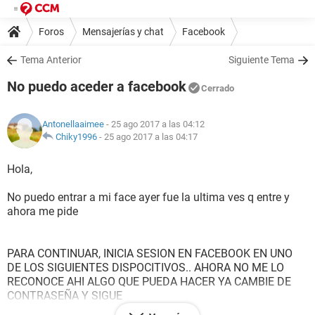
Foros
Mensajerías y chat
Facebook
Tema Anterior
Siguiente Tema
No puedo aceder a facebook
Cerrado
Antonellaaimee
- 25 ago 2017 a las 04:12
Chiky1996
-
25 ago 2017 a las 04:17
Hola,
No puedo entrar a mi face ayer fue la ultima ves q entre y
ahora me pide
PARA CONTINUAR, INICIA SESION EN FACEBOOK EN UNO
DE LOS SIGUIENTES DISPOCITIVOS.. AHORA NO ME LO
RECONOCE AHI ALGO QUE PUEDA HACER YA CAMBIE DE
CONTRASEÑA Y SIGUE
IGUAL
http://static.ccm2.net/es.ccm.net/pictures/bOyzcrdnr