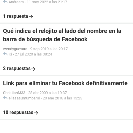
Andream
-
11 may 2022 a las 21:17
1 respuesta
Qué indica el relojito al lado del nombre en la
barra de búsqueda de Facebook
wendyguevara
-
9 sep 2019 a las 20:17
Ki
-
27 jul 2020 a las 08:24
2 respuestas
Link para eliminar tu Facebook definitivamente
ChristianM33
-
28 abr 2009 a las 19:37
eliasasumumbami
-
20 ene 2018 a las 13:23
18 respuestas