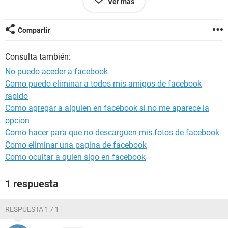
Ver más
OoiG9ybNhJq35AdZvGEvnGaED6O2Z96wTjBMBggE9pzWf
CDPElLhonv-screenshot-2017-08-24-23-00-22.png
Compartir
Consulta también:
No puedo aceder a facebook
Como puedo eliminar a todos mis amigos de facebook
rapido
Como agregar a alguien en facebook si no me aparece la
opcion
Como hacer para que no descarguen mis fotos de facebook
Como eliminar una pagina de facebook
Como ocultar a quien sigo en facebook
1 respuesta
RESPUESTA 1 / 1