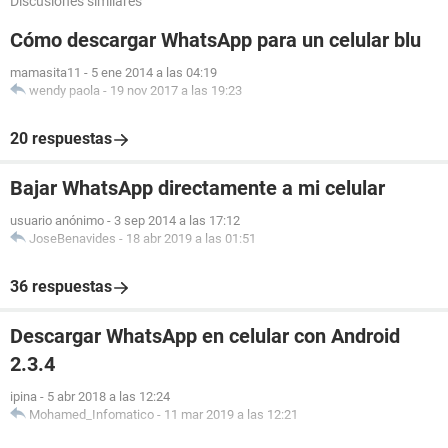
Discusiones similares
Cómo descargar WhatsApp para un celular blu
mamasita11
-
5 ene 2014 a las 04:19
wendy paola
-
19 nov 2017 a las 19:23
20 respuestas
Bajar WhatsApp directamente a mi celular
usuario anónimo
-
3 sep 2014 a las 17:12
JoseBenavides
-
18 abr 2019 a las 01:51
36 respuestas
Descargar WhatsApp en celular con Android
2.3.4
ipina
-
5 abr 2018 a las 12:24
Mohamed_Infomatico
-
11 mar 2019 a las 12:21