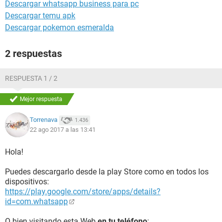
Descargar whatsapp business para pc
Descargar temu apk
Descargar pokemon esmeralda
2 respuestas
RESPUESTA 1 / 2
Mejor respuesta
Torrenava
1.436
22 ago 2017 a las 13:41
Hola!
Puedes descargarlo desde la play Store como en todos los
dispositivos:
https://play.google.com/store/apps/details?
id=com.whatsapp
O bien visitando esta Web
en tu teléfono
: