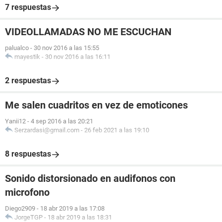
7 respuestas
VIDEOLLAMADAS NO ME ESCUCHAN
palualco
-
30 nov 2016 a las 15:55
mayestik
-
30 nov 2016 a las 16:11
2 respuestas
Me salen cuadritos en vez de emoticones
Yanii12
-
4 sep 2016 a las 20:21
Serzardasi@gmail.com
-
26 feb 2021 a las 19:10
8 respuestas
Sonido distorsionado en audifonos con
microfono
Diego2909
-
18 abr 2019 a las 17:08
JorgeTGP
-
18 abr 2019 a las 18:31