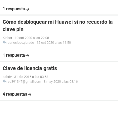
1 respuesta
Cómo desbloquear mi Huawei si no recuerdo la
clave pin
Kinbor
-
10 oct 2020 a las 22:08
carloslopezjurado
-
12 oct 2020 a las 11:50
1 respuesta
Clave de licencia gratis
sabriv
-
31 dic 2015 a las 03:53
se391347@gmail.com
-
8 may 2020 a las 03:16
4 respuestas