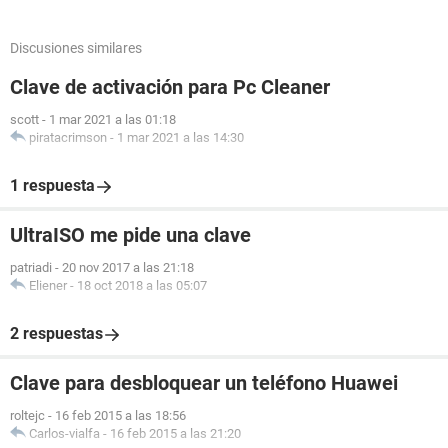
Discusiones similares
Clave de activación para Pc Cleaner
scott
-
1 mar 2021 a las 01:18
piratacrimson
-
1 mar 2021 a las 14:30
1 respuesta
UltraISO me pide una clave
patriadi
-
20 nov 2017 a las 21:18
Eliener
-
18 oct 2018 a las 05:07
2 respuestas
Clave para desbloquear un teléfono Huawei
roltejc
-
16 feb 2015 a las 18:56
Carlos-vialfa
-
16 feb 2015 a las 21:20