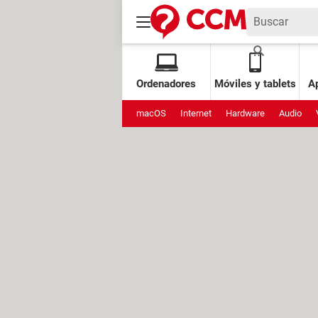
Ordenadores
Móviles y tablets
Ap
macOS
Internet
Hardware
Audio