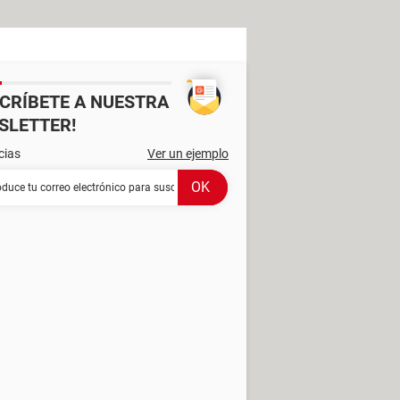
SCRÍBETE A NUESTRA
SLETTER!
cias
Ver un ejemplo