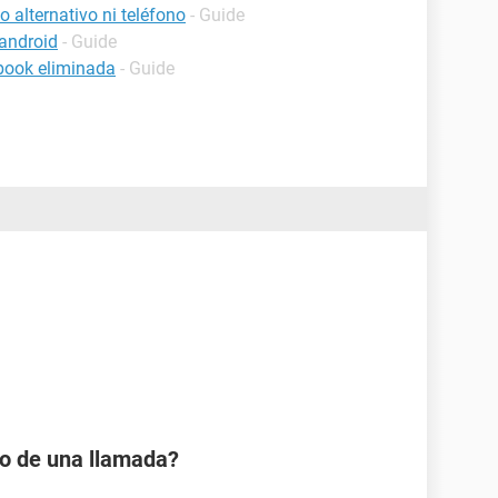
 alternativo ni teléfono
- Guide
android
- Guide
book eliminada
- Guide
io de una llamada?