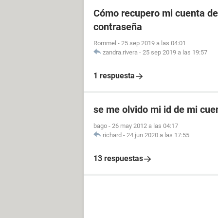
Cómo recupero mi cuenta de 
contraseña
Rommel
-
25 sep 2019 a las 04:01
zandra.rivera
-
25 sep 2019 a las 19:57
1 respuesta
se me olvido mi id de mi cu
bago
-
26 may 2012 a las 04:17
richard
-
24 jun 2020 a las 17:55
13 respuestas