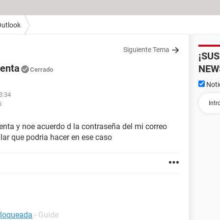
utlook
Siguiente Tema
¡SU
uenta
NEW
Cerrado
Noti
3:34
5
nta y noe acuerdo d la contraseña del mi correo
ar que podria hacer en ese caso
bloqueada
- Guide