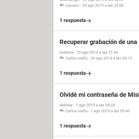
ceszarv
-
29 ago 2019 a las 23:08
1 respuesta
Recuperar grabación de una
luistena
-
25 ago 2014 a las 21:54
Carlos-vialfa
-
26 ago 2014 a las 04:13
1 respuesta
Olvidé mi contraseña de Mis
delimar
-
1 ago 2019 a las 00:04
Carlos-vialfa
-
1 ago 2019 a las 05:46
1 respuesta