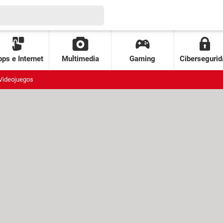
ps e Internet
Multimedia
Gaming
Cibersegurid
Videojuegos