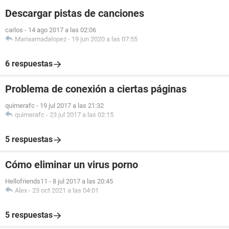
Descargar pistas de canciones
carlos
-
14 ago 2017 a las 02:06
Mariaamadalopez
-
19 jun 2020 a las 07:55
6 respuestas
Problema de conexión a ciertas páginas
quimerafc
-
19 jul 2017 a las 21:32
quimerafc
-
23 jul 2017 a las 02:15
5 respuestas
Cómo eliminar un virus porno
Hellofriends11
-
8 jul 2017 a las 20:45
Alex
-
23 oct 2021 a las 04:01
5 respuestas