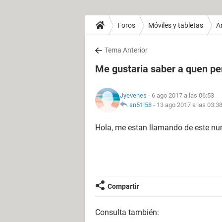
Foros
Móviles y tabletas
A
Tema Anterior
Me gustaria saber a quen pe
Jyevenes
- 6 ago 2017 a las 06:53
sn51l58
-
13 ago 2017 a las 03:3
Hola, me estan llamando de este n
Compartir
Consulta también: