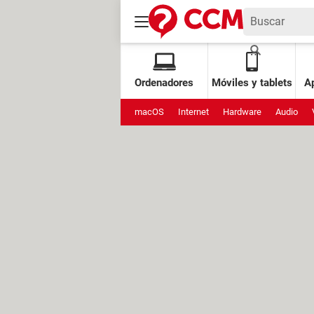
Ordenadores
Móviles y tablets
Ap
macOS
Internet
Hardware
Audio