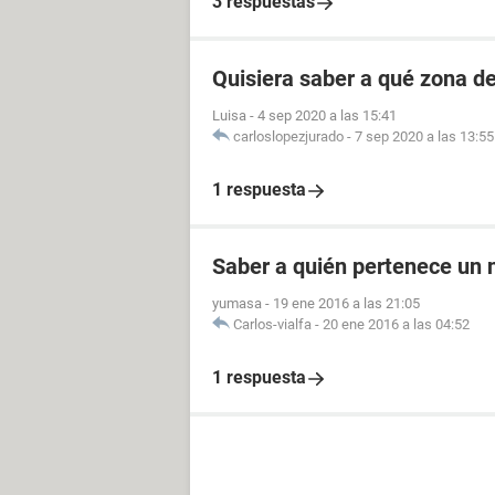
3 respuestas
Quisiera saber a qué zona d
Luisa
-
4 sep 2020 a las 15:41
carloslopezjurado
-
7 sep 2020 a las 13:55
1 respuesta
Saber a quién pertenece un 
yumasa
-
19 ene 2016 a las 21:05
Carlos-vialfa
-
20 ene 2016 a las 04:52
1 respuesta