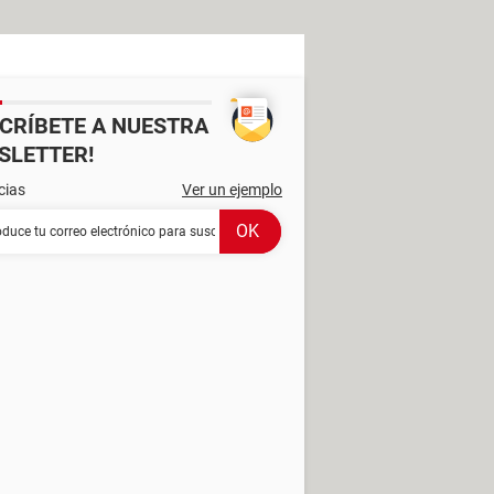
SCRÍBETE A NUESTRA
SLETTER!
cias
Ver un ejemplo