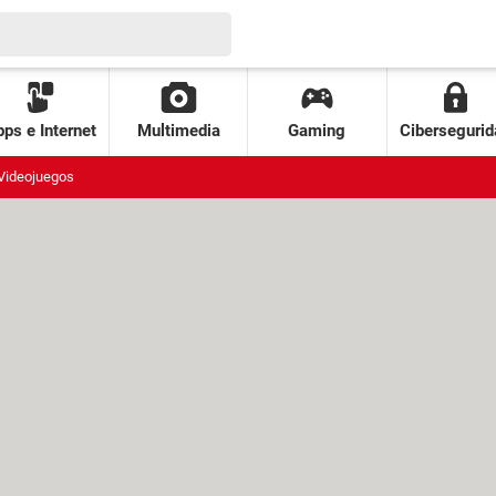
ps e Internet
Multimedia
Gaming
Cibersegurid
Videojuegos