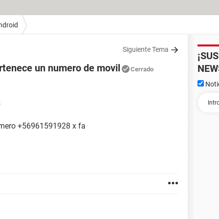
ndroid
Siguiente Tema
¡SU
rtenece un numero de movil
NEW
Cerrado
Noti
8
umero +56961591928 x fa