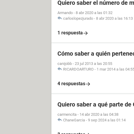
Quiero saber el número de m
Armando
-
8 abr 2020 a las 01:32
carloslopezjurado
-
8 abr 2020 a las 16:13
1 respuesta
Cómo saber a quién pertenec
canijobb
-
23 jul 2013 a las 20:55
RICARDOARTURO
-
1 mar 2014 a las 04:5
4 respuestas
Quiero saber a qué parte de
carmencita
-
14 abr 2020 a las 04:38
ChaneGarcia
-
9 sep 2024 a las 01:14