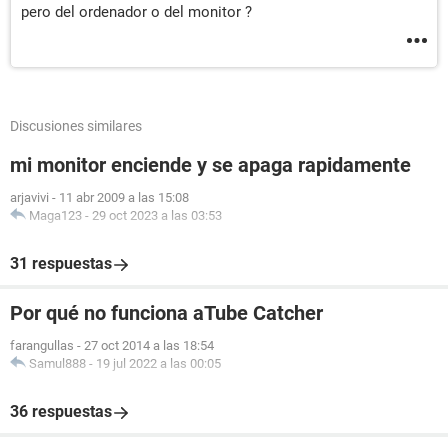
pero del ordenador o del monitor ?
Discusiones similares
mi monitor enciende y se apaga rapidamente
arjavivi
-
11 abr 2009 a las 15:08
Maga123
-
29 oct 2023 a las 03:53
31 respuestas
Por qué no funciona aTube Catcher
farangullas
-
27 oct 2014 a las 18:54
Samul888
-
19 jul 2022 a las 00:05
36 respuestas