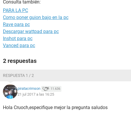
Consulta también:
PARA LA PC
Como poner guion bajo en la pc
Rave para pc
Descargar wattpad para pc
Inshot para pc
Vanced para pc
2 respuestas
RESPUESTA 1 / 2
piratacrimson
11.636
21 jul 2017 a las 16:25
Hola Cruoch,especifique mejor la pregunta saludos