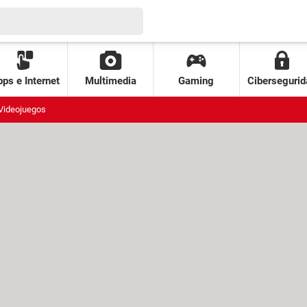
ps e Internet
Multimedia
Gaming
Cibersegurid
Videojuegos