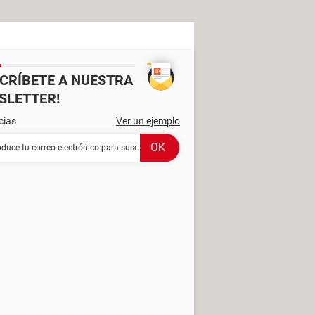
SCRÍBETE A NUESTRA
SLETTER!
cias
Ver un ejemplo