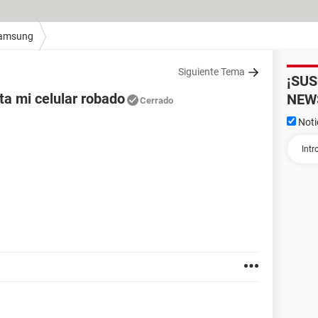
amsung
Siguiente Tema
¡SU
ta mi celular robado
NEW
Cerrado
Noti