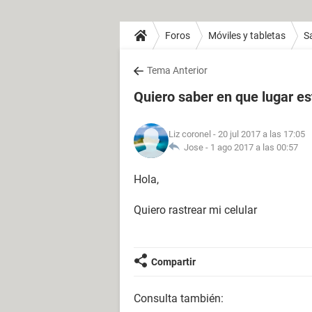
Foros
Móviles y tabletas
S
Tema Anterior
Quiero saber en que lugar es
Liz coronel
- 20 jul 2017 a las 17:05
Jose -
1 ago 2017 a las 00:57
Hola,
Quiero rastrear mi celular
Compartir
Consulta también: