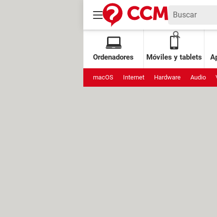
Ordenadores
Móviles y tablets
Ap
macOS
Internet
Hardware
Audio