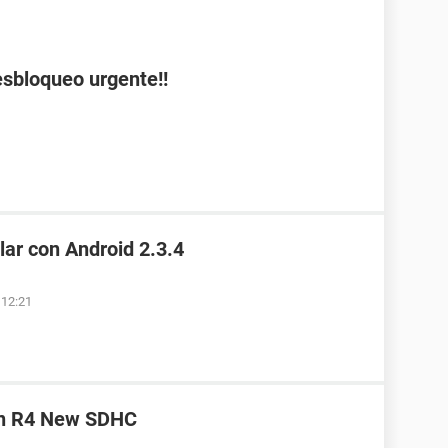
esbloqueo urgente!!
ar con Android 2.3.4
 12:21
 un R4 New SDHC