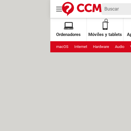
Ordenadores
Móviles y tablets
Ap
macOS
Internet
Hardware
Audio