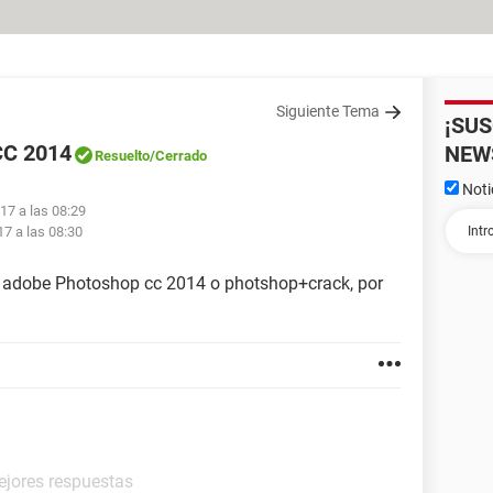
Siguiente Tema
¡SU
CC 2014
NEW
Resuelto
/Cerrado
Noti
017 a las 08:29
17 a las 08:30
de adobe Photoshop cc 2014 o photshop+crack, por
ejores respuestas