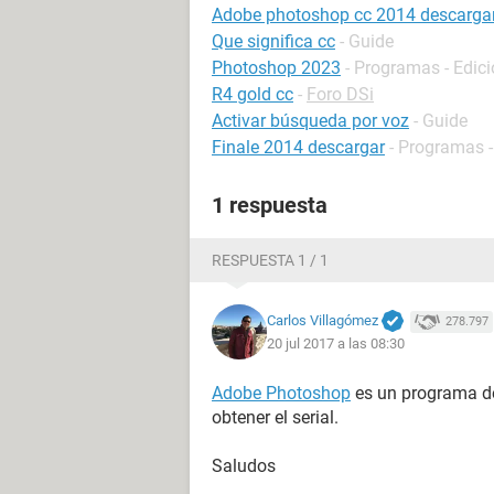
Adobe photoshop cc 2014 descarga
Que significa cc
- Guide
Photoshop 2023
- Programas - Edic
R4 gold cc
-
Foro DSi
Activar búsqueda por voz
- Guide
Finale 2014 descargar
- Programas 
1 respuesta
RESPUESTA 1 / 1
Carlos Villagómez
278.797
20 jul 2017 a las 08:30
Adobe Photoshop
es un programa de
obtener el serial.
Saludos