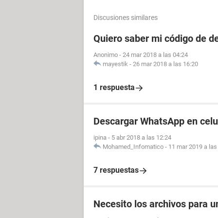
Discusiones similares
Quiero saber mi código de d
Anonimo
-
24 mar 2018 a las 04:24
mayestik
-
26 mar 2018 a las 16:20
1 respuesta
Descargar WhatsApp en celul
ipina
-
5 abr 2018 a las 12:24
Mohamed_Infomatico
-
11 mar 2019 a las
7 respuestas
Necesito los archivos para