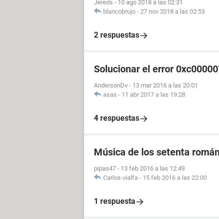
Jereds
-
10 ago 2018 a las 02:31
blancobrujo
-
27 nov 2018 a las 02:53
2 respuestas
Solucionar el error 0xc0000
AndersonDv
-
13 mar 2016 a las 20:01
asas
-
11 abr 2017 a las 19:28
4 respuestas
Música de los setenta román
pipas47
-
13 feb 2016 a las 12:49
Carlos-vialfa
-
15 feb 2016 a las 22:00
1 respuesta