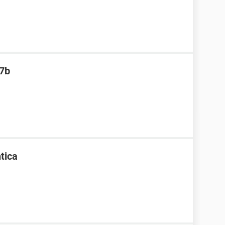
07b
tica