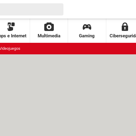
ps e Internet
Multimedia
Gaming
Cibersegurid
Videojuegos