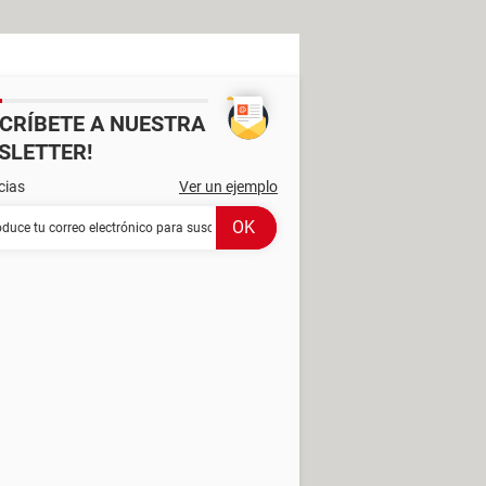
SCRÍBETE A NUESTRA
SLETTER!
cias
Ver un ejemplo